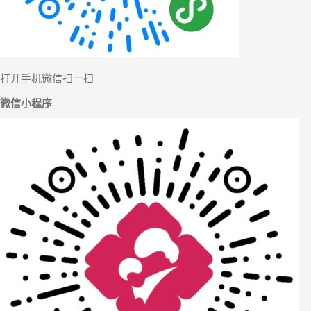
打开手机微信扫一扫
微信小程序