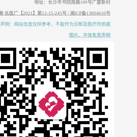
地址：长沙市书院南路189号广厦新村
湘·长医广【2021】第12-15-245号 | 湘ICP备13004610号
声明：网站信息仅供参考，不能作为诊断及医疗的依据
图片、字体免责声明