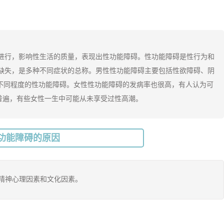
进行，影响性生活的质量，表现出性功能障碍。性功能障碍是性行为和
缺失，是多种不同症状的总称。男性性功能障碍主要包括性欲障碍、阴
患有不同程度的性功能障碍。女性性功能障碍的发病率也很高，有人认为可
为普遍，有些女性一生中可能从未享受过性高潮。
功能障碍的原因
精神心理因素和文化因素。