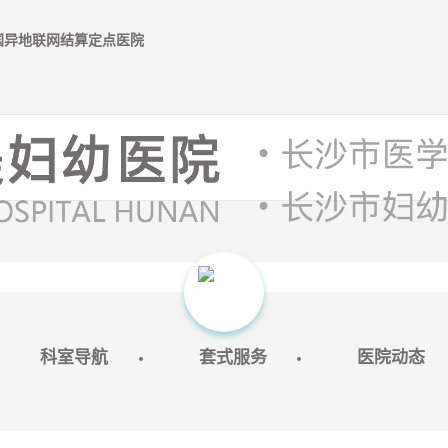
全国异地联网结算定点医院
科室导航
套式服务
医院动态