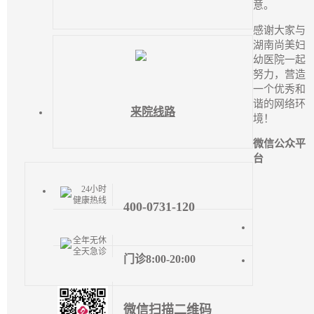
意。
感谢大家与
湖南尚美妇
幼医院一起
努力，营造
一个优秀和
谐的网络环
来院线路
境！
微信公众平
台
24小时
健康热线
400-0731-120
全年无休
全天急诊
门诊8:00-20:00
微信扫描二维码