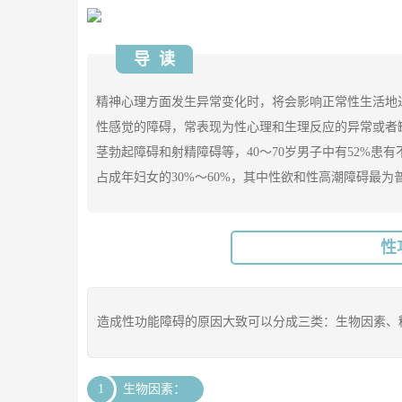
导 读
精神心理方面发生异常变化时，将会影响正常性生活地
性感觉的障碍，常表现为性心理和生理反应的异常或者
茎勃起障碍和射精障碍等，40～70岁男子中有52%
占成年妇女的30%～60%，其中性欲和性高潮障碍最
性
造成性功能障碍的原因大致可以分成三类：生物因素、
1
生物因素：