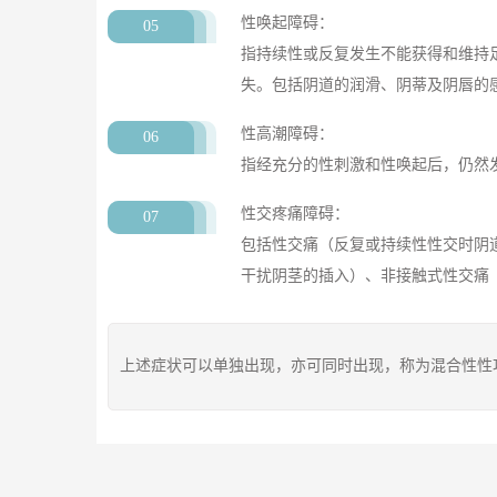
性唤起障碍：
05
指持续性或反复发生不能获得和维持
失。包括阴道的润滑、阴蒂及阴唇的
性高潮障碍：
06
指经充分的性刺激和性唤起后，仍然
性交疼痛障碍：
07
包括性交痛（反复或持续性性交时阴道
干扰阴茎的插入）、非接触式性交痛
上述症状可以单独出现，亦可同时出现，称为混合性性