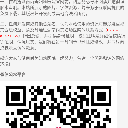
一、在浏览湖南尚美妇幼医院官网前，请您务必仔细阅读并透彻理
解本声明。本站所展示的图片、字体资源，均来源于互联网提供的
免费下载，其版权归开发商或其他合法者所有。
二、任何开发商或其他合法者，认为本站使用的资源可能涉嫌侵犯
其合法权益，请及时通过湖南尚美妇幼医院的联系方式（
0731-
85421555
）作出反馈，并提供身份证明、权属证明及详细侵权情况
等证明，情况属实，我们将在第一时间予以删除或修改，并同时向
您表示真诚的歉意。
感谢大家与湖南尚美妇幼医院一起努力，营造一个优秀和谐的网络
环境！
微信公众平台