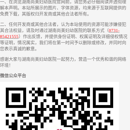
一、在浏览湖南尚美妇幼医院官网前，请您务必仔细阅读并透彻理
解本声明。本站所展示的图片、字体资源，均来源于互联网提供的
免费下载，其版权归开发商或其他合法者所有。
二、任何开发商或其他合法者，认为本站使用的资源可能涉嫌侵犯
其合法权益，请及时通过湖南尚美妇幼医院的联系方式（
0731-
85421555
）作出反馈，并提供身份证明、权属证明及详细侵权情况
等证明，情况属实，我们将在第一时间予以删除或修改，并同时向
您表示真诚的歉意。
感谢大家与湖南尚美妇幼医院一起努力，营造一个优秀和谐的网络
环境！
微信公众平台