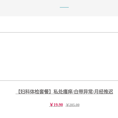
【妇科体检套餐】私处瘙痒/白带异常/月经推迟
￥19.90
￥205.00