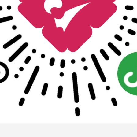
【两癌筛查】宫颈筛查（HPV+TCT）、乳腺四维彩
￥188.00
￥1110.00