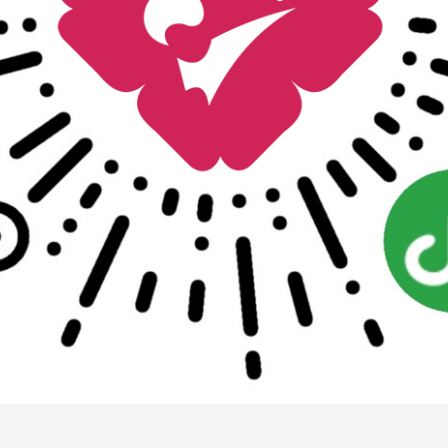
【两癌筛查】宫颈筛查（HPV+TCT）、乳腺四维彩
￥188.00
￥1110.00