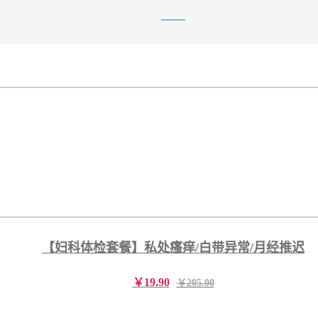
【妇科体检套餐】私处瘙痒/白带异常/月经推迟
￥19.90
￥205.00