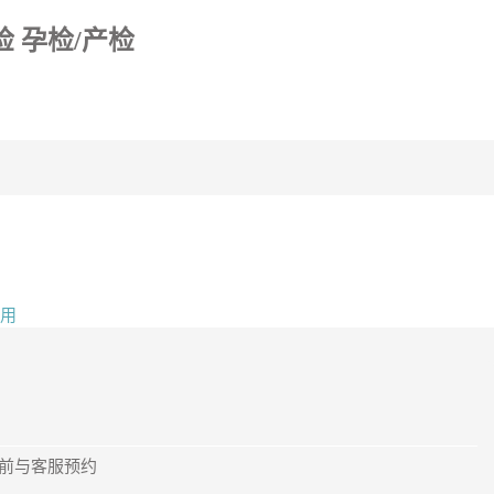
检 孕检/产检
使用
提前与客服预约