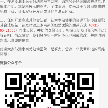
一、在浏览湖南尚美妇幼医院官网前，请您务必仔细阅读并透彻理
解本声明。本站所展示的图片、字体资源，均来源于互联网提供的
免费下载，其版权归开发商或其他合法者所有。
二、任何开发商或其他合法者，认为本站使用的资源可能涉嫌侵犯
其合法权益，请及时通过湖南尚美妇幼医院的联系方式（
0731-
85421555
）作出反馈，并提供身份证明、权属证明及详细侵权情况
等证明，情况属实，我们将在第一时间予以删除或修改，并同时向
您表示真诚的歉意。
感谢大家与湖南尚美妇幼医院一起努力，营造一个优秀和谐的网络
环境！
微信公众平台